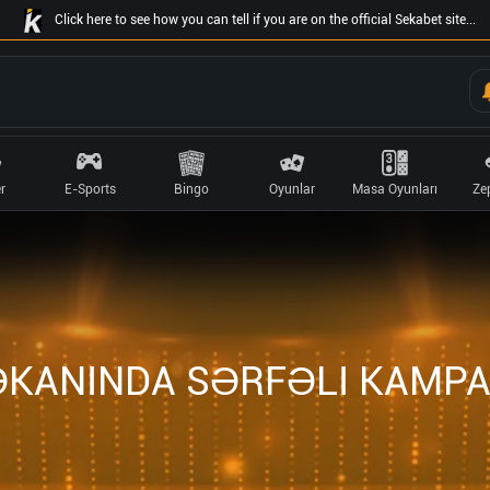
Click here to see how you can tell if you are on the official Sekabet site...
r
E-Sports
Bingo
Oyunlar
Masa Oyunları
Ze
MƏKANINDA SƏRFƏLI KAMPA