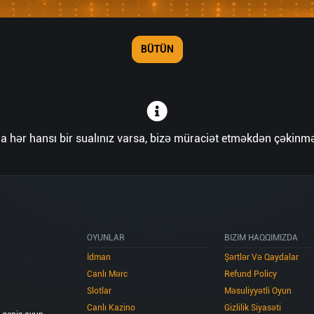
BÜTÜN
 hər hansı bir sualınız varsa, bizə müraciət etməkdən çəkinm
OYUNLAR
BIZIM HAQQIMIZDA
İdman
Şərtlər Və Qaydalar
Canlı Mərc
Refund Policy
Slotlar
Məsuliyyətli Oyun
Canlı Kazino
Gizlilik Siyasəti