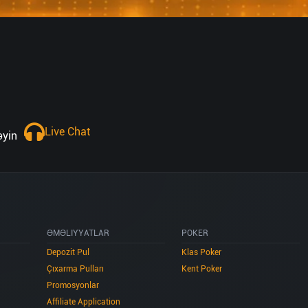
Live Chat
əyin
ƏMƏLIYYATLAR
POKER
Depozit Pul
Klas Poker
Çıxarma Pulları
Kent Poker
Promosyonlar
Affiliate Application