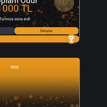
oplam Ödül
1000 TL
Turnuva sona erdi
Detaylar
test