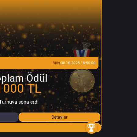
Bitiş
:30.10.2025 18:50:00
oplam Ödül
1000 TL
Turnuva sona erdi
Detaylar