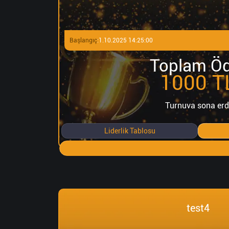
Başlangıç
:1.10.2025 14:25:00
Toplam Öd
1000 T
Turnuva sona erd
Liderlik Tablosu
test4