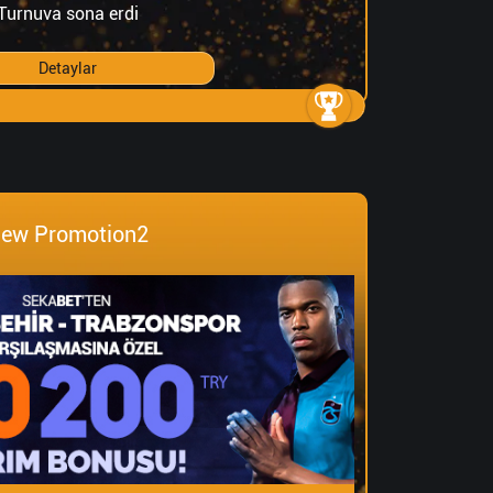
Turnuva sona erdi
Detaylar
ew Promotion2