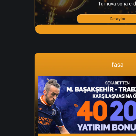
Turnuva sona erd
Detaylar
fasa