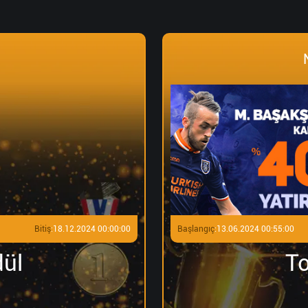
Bitiş
:18.12.2024 00:00:00
Başlangıç
:13.06.2024 00:55:00
ül
T