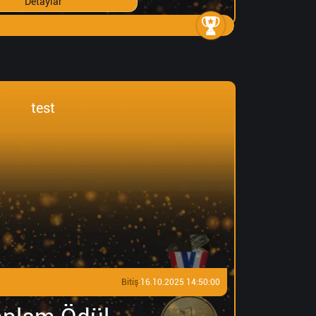
Detaylar
test
Bitiş
:16.10.2025 14:50:00