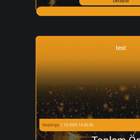
Detaylar
test
Başlangıç
:1.10.2025 14:25:00