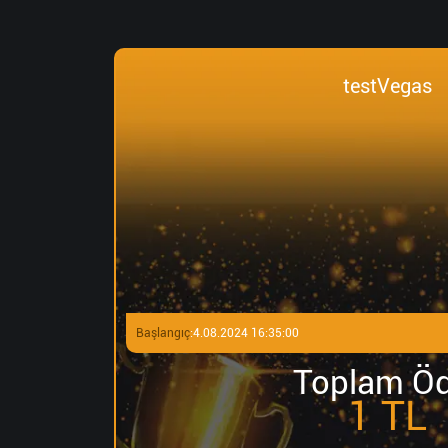
testVegas
Başlangıç
:4.08.2024 16:35:00
Toplam Öd
1 TL