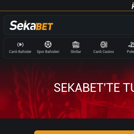
Canlı Bahisler
Spor Bahisleri
Slotlar
Canlı Casino
Pok
SEKABET'TE T