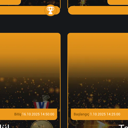
Bitiş
:16.10.2025 14:50:00
Başlangıç
:1.10.2025 14:25:00