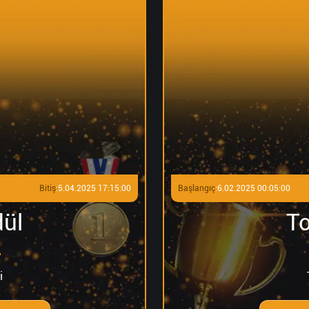
Bitiş
:5.04.2025 17:15:00
Başlangıç
:6.02.2025 00:05:00
ül
T
L
i