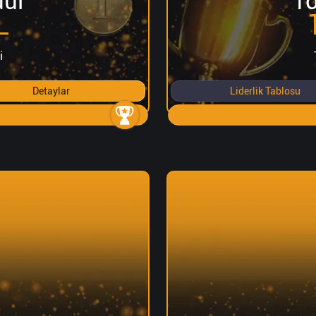
ül
T
L
i
Detaylar
Liderlik Tablosu