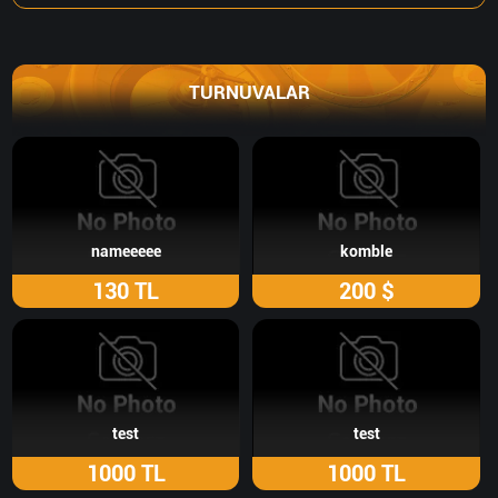
TURNUVALAR
Ezugi
Evolution
Wanted Dead Or A Wild
40 Burning Hot 6 Reels
Cricket Auto Roulette
XXXtreme Lightning Baccarat
nameeeee
komble
Evolution
Evolution
130 TL
200 $
Zeus Vs Hades - Gods Of War
Gates Of Olympus
XXXTreme Lightning Roulette
Video Poker
test
test
Evolution
Evolution
1000 TL
1000 TL
3 Lucky Minecarts Hold And Win
Wonder Lamp
Super Sic Bo
Teen Patti