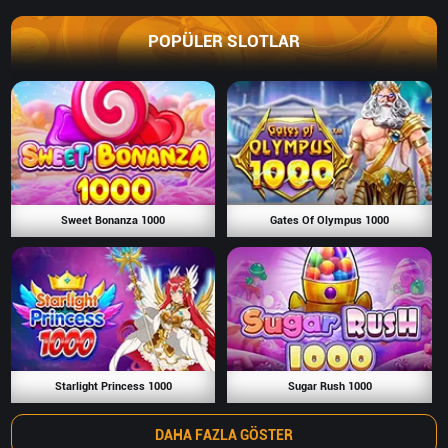
Live Games
Pragmatic Play
POPÜLER SLOTLAR
Sekabet Live Roulette
Sekabet One Blackjack
Vivo
Evolution
Sweet Bonanza 1000
Gates Of Olympus 1000
Sekabet Rulet
Monopoly Big Baller
Pragmatic Play
Evolution
Starlight Princess 1000
Sugar Rush 1000
BlackjackX 29 - Emerald
Turkish Lightning Roulette
DAHA FAZLA GÖSTER