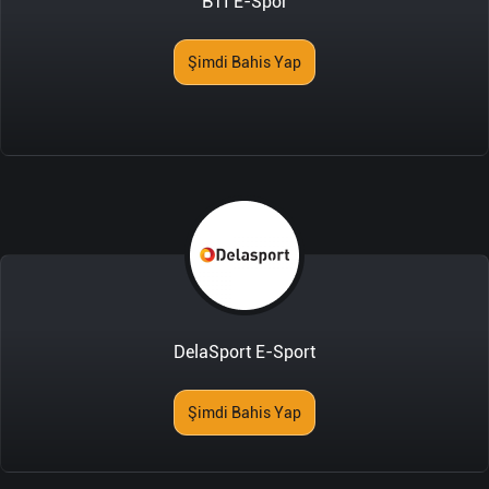
BTI E-Spor
Şimdi Bahis Yap
DelaSport E-Sport
Şimdi Bahis Yap